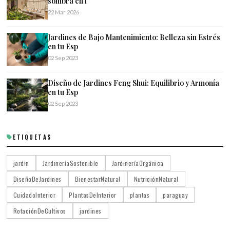
sombra en l
22 Mar 2026
Jardines de Bajo Mantenimiento: Belleza sin Estrés
en tu Esp
02 Sep 2023
Diseño de Jardines Feng Shui: Equilibrio y Armonía
en tu Esp
02 Sep 2023
ETIQUETAS
jardin
JardineríaSostenible
JardineríaOrgánica
DiseñoDeJardines
BienestarNatural
NutriciónNatural
CuidadoInterior
PlantasDeInterior
plantas
paraguay
RotaciónDeCultivos
jardines