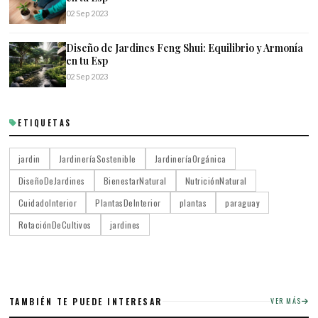
02 Sep 2023
Diseño de Jardines Feng Shui: Equilibrio y Armonía
en tu Esp
02 Sep 2023
ETIQUETAS
jardin
JardineríaSostenible
JardineríaOrgánica
DiseñoDeJardines
BienestarNatural
NutriciónNatural
CuidadoInterior
PlantasDeInterior
plantas
paraguay
RotaciónDeCultivos
jardines
TAMBIÉN TE PUEDE INTERESAR
VER MÁS