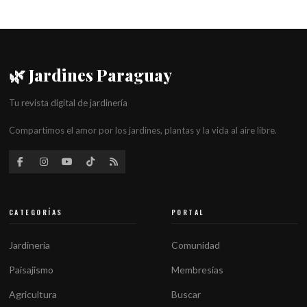
🌿 Jardines Paraguay
Tu revista digital de jardinería
Compartimos el amor por los jardines, plantas y la vida al aire libre.
CATEGORÍAS
PORTAL
Jardinería
Comunidad
Paisajismo
Membresías
Agricultura
Buscar