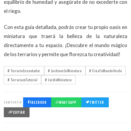
equilibrio de humedad y asegúrate de no excederte con
el riego.
Con esta guía detallada, podrás crear tu propio oasis en
miniatura que traerá la belleza de la naturaleza
directamente a tu espacio. ¡Descubre el mundo mágico
de los terrarios y permite que florezca tu creatividad!
# TerrarioEncantador
# JardinesEnMiniatura
# CreaTuMundoVerde
# TerrariumTutorial
# JardínMiniatura
COMPARTIR
FACEBOOK
WHATSAPP
TWITTER
COPIAR