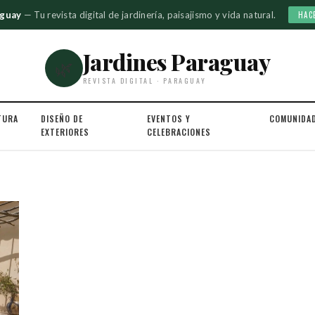
aguay
— Tu revista digital de jardinería, paisajismo y vida natural.
HAC
Jardines Paraguay
🌿
REVISTA DIGITAL · PARAGUAY
TURA
DISEÑO DE
EVENTOS Y
COMUNIDA
EXTERIORES
CELEBRACIONES