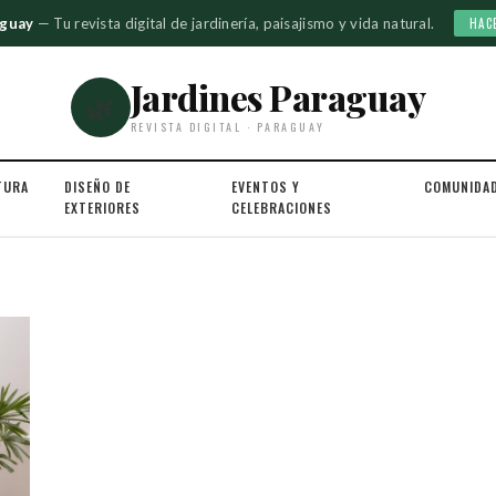
aguay
— Tu revista digital de jardinería, paisajismo y vida natural.
HAC
Jardines Paraguay
🌿
REVISTA DIGITAL · PARAGUAY
TURA
DISEÑO DE
EVENTOS Y
COMUNIDA
EXTERIORES
CELEBRACIONES