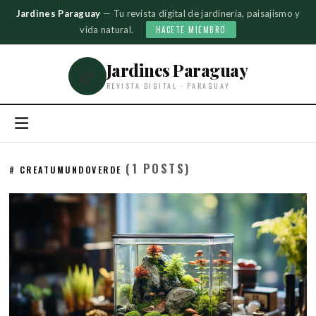
Jardines Paraguay
— Tu revista digital de jardinería, paisajismo y
vida natural.
HACETE MIEMBRO
Jardines Paraguay
🌿
REVISTA DIGITAL · PARAGUAY
(1 POSTS)
# CREATUMUNDOVERDE