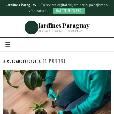
Jardines Paraguay
— Tu revista digital de jardinería, paisajismo y
vida natural.
HACETE MIEMBRO
Jardines Paraguay
🌿
REVISTA DIGITAL · PARAGUAY
(1 POSTS)
# CUIDADOEFICIENTE