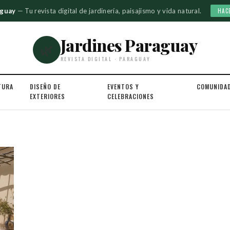
aguay
— Tu revista digital de jardinería, paisajismo y vida natural.
HAC
Jardines Paraguay
🌿
REVISTA DIGITAL · PARAGUAY
TURA
DISEÑO DE
EVENTOS Y
COMUNIDA
EXTERIORES
CELEBRACIONES