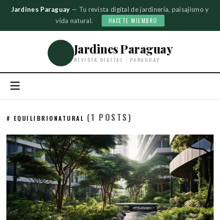
Jardines Paraguay
— Tu revista digital de jardinería, paisajismo y
vida natural.
HACETE MIEMBRO
Jardines Paraguay
🌿
REVISTA DIGITAL · PARAGUAY
(1 POSTS)
# EQUILIBRIONATURAL