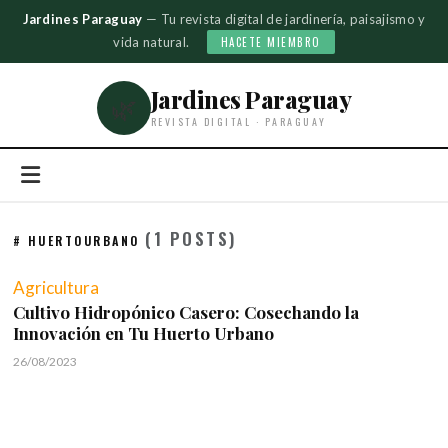
Jardines Paraguay
— Tu revista digital de jardinería, paisajismo y
vida natural.
HACETE MIEMBRO
Jardines Paraguay
🌿
REVISTA DIGITAL · PARAGUAY
(1 POSTS)
# HUERTOURBANO
Agricultura
Cultivo Hidropónico Casero: Cosechando la
Innovación en Tu Huerto Urbano
26/08/2023