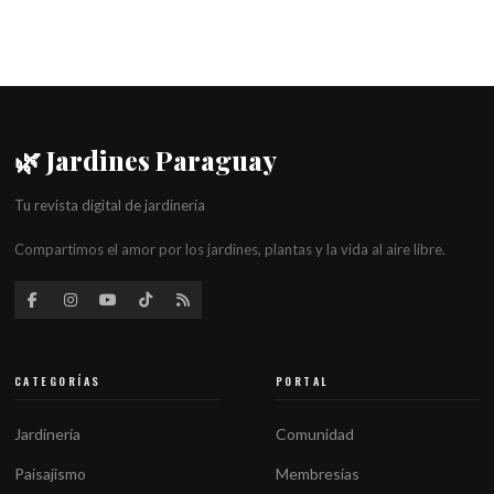
🌿 Jardines Paraguay
Tu revista digital de jardinería
Compartimos el amor por los jardines, plantas y la vida al aire libre.
CATEGORÍAS
PORTAL
Jardinería
Comunidad
Paisajismo
Membresías