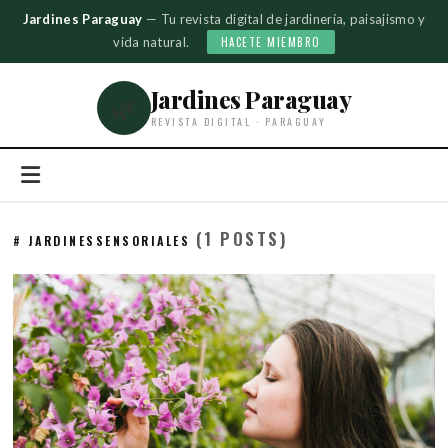
Jardines Paraguay
— Tu revista digital de jardinería, paisajismo y
vida natural.
HACETE MIEMBRO
Jardines Paraguay
🌿
REVISTA DIGITAL · PARAGUAY
(1 POSTS)
# JARDINESSENSORIALES