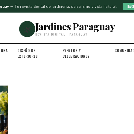
aguay
— Tu revista digital de jardinería, paisajismo y vida natural.
HAC
Jardines Paraguay
🌿
REVISTA DIGITAL · PARAGUAY
TURA
DISEÑO DE
EVENTOS Y
COMUNIDA
EXTERIORES
CELEBRACIONES