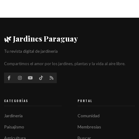
🌿 Jardines Paraguay
Tu revista digital de jardinería
Compartimos el amor por los jardines, plantas y la vida al aire libre.
CATEGORÍAS
PORTAL
Jardinería
Comunidad
Paisajismo
Membresías
Agricultura
Buscar