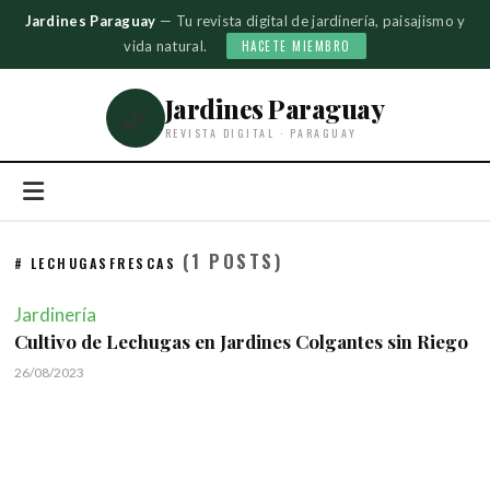
Jardines Paraguay
— Tu revista digital de jardinería, paisajismo y
vida natural.
HACETE MIEMBRO
Jardines Paraguay
🌿
REVISTA DIGITAL · PARAGUAY
(1 POSTS)
# LECHUGASFRESCAS
Jardinería
Cultivo de Lechugas en Jardines Colgantes sin Riego
26/08/2023