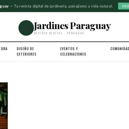
aguay
— Tu revista digital de jardinería, paisajismo y vida natural.
HAC
Jardines Paraguay
🌿
REVISTA DIGITAL · PARAGUAY
TURA
DISEÑO DE
EVENTOS Y
COMUNIDA
EXTERIORES
CELEBRACIONES