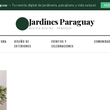
aguay
— Tu revista digital de jardinería, paisajismo y vida natural.
HAC
Jardines Paraguay
🌿
REVISTA DIGITAL · PARAGUAY
TURA
DISEÑO DE
EVENTOS Y
COMUNIDA
EXTERIORES
CELEBRACIONES