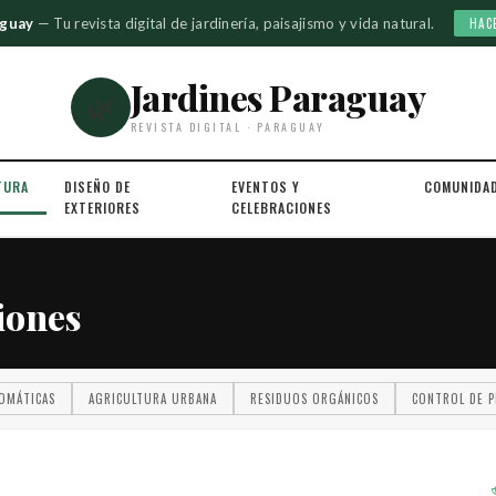
aguay
— Tu revista digital de jardinería, paisajismo y vida natural.
HAC
Jardines Paraguay
🌿
REVISTA DIGITAL · PARAGUAY
TURA
DISEÑO DE
EVENTOS Y
COMUNIDA
EXTERIORES
CELEBRACIONES
iones
OMÁTICAS
AGRICULTURA URBANA
RESIDUOS ORGÁNICOS
CONTROL DE P