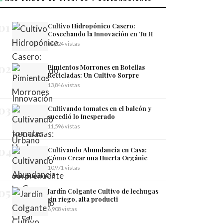
01
Cultivo Hidropónico Casero:
Cosechando la Innovación en Tu H
14,624 vistas
02
Pimientos Morrones en Botellas
Recicladas: Un Cultivo Sorpre
13,846 vistas
03
Cultivando tomates en el balcón y
sucedió lo Inesperado
11,596 vistas
04
Cultivando Abundancia en Casa:
Cómo Crear una Huerta Orgánic
10,971 vistas
05
Jardín Colgante Cultivo de lechugas
sin riego, alta producti
6,908 vistas