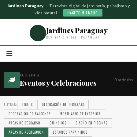
Jardines Paraguay
— Tu revista digital de jardinería, paisajismo y
vida natural.
HACETE MIEMBRO
Jardines Paraguay
🌿
REVISTA DIGITAL · PARAGUAY
CATEGORÍA
0 artículos
Eventos y Celebraciones
FILTRAR:
TODOS
DECORACIÓN DE TERRAZAS
DECORACIÓN DE BALCONES
MOBILIARIO DE EXTERIOR
AREAS DE DESCANSO
QUINCHOS
DISEÑO EN PISCINAS
AREAS DE RECREACION
ESPACIOS PARA NIÑOS