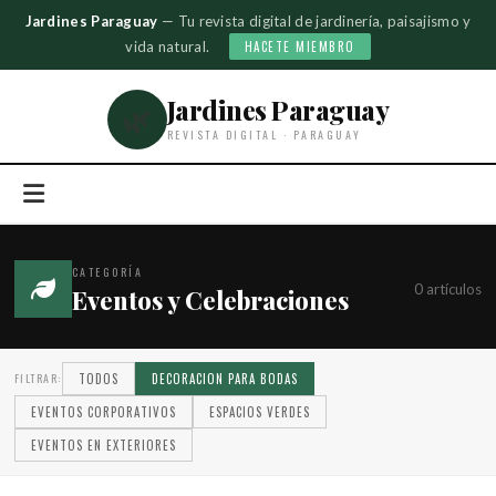
Jardines Paraguay
— Tu revista digital de jardinería, paisajismo y
vida natural.
HACETE MIEMBRO
Jardines Paraguay
🌿
REVISTA DIGITAL · PARAGUAY
CATEGORÍA
0 artículos
Eventos y Celebraciones
FILTRAR:
TODOS
DECORACION PARA BODAS
EVENTOS CORPORATIVOS
ESPACIOS VERDES
EVENTOS EN EXTERIORES