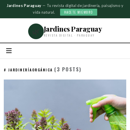
Jardines Paraguay
— Tu revista digital de jardinería, paisajismo y
vida natural.
HACETE MIEMBRO
Jardines Paraguay
🌿
REVISTA DIGITAL · PARAGUAY
(3 POSTS)
# JARDINERÍAORGÁNICA