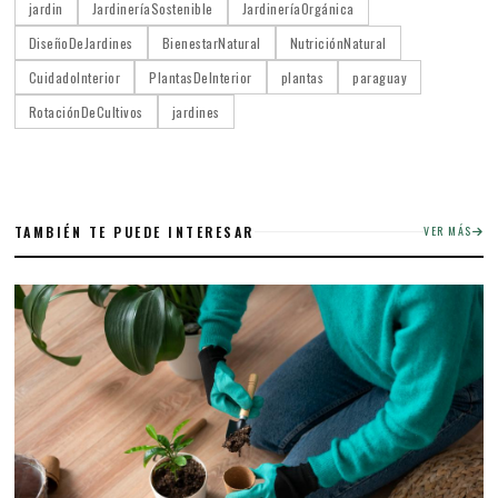
jardin
JardineríaSostenible
JardineríaOrgánica
DiseñoDeJardines
BienestarNatural
NutriciónNatural
CuidadoInterior
PlantasDeInterior
plantas
paraguay
RotaciónDeCultivos
jardines
TAMBIÉN TE PUEDE INTERESAR
VER MÁS