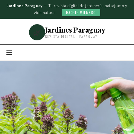
Jardines Paraguay
— Tu revista digital de jardinería, paisajismo y
vida natural.
HACETE MIEMBRO
Jardines Paraguay
🌿
REVISTA DIGITAL · PARAGUAY