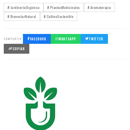
# JardineríaOrgánica
# PlantasMedicinales
# Aromaterapia
# BienestarNatural
# CultivoSostenible
COMPARTIR
FACEBOOK
WHATSAPP
TWITTER
COPIAR