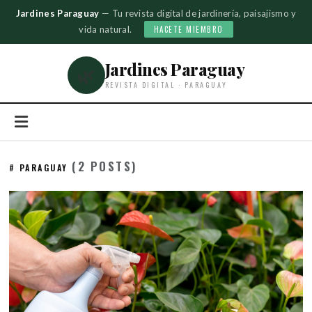
Jardines Paraguay
— Tu revista digital de jardinería, paisajismo y
vida natural.
HACETE MIEMBRO
Jardines Paraguay
🌿
REVISTA DIGITAL · PARAGUAY
(2 POSTS)
# PARAGUAY