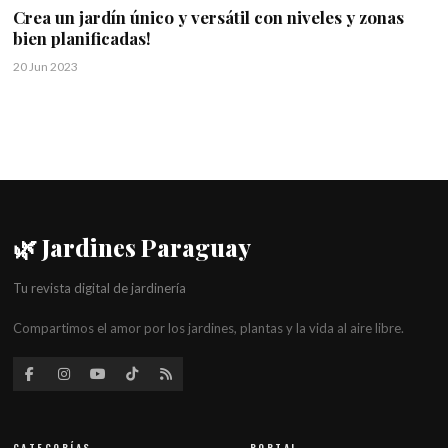
Crea un jardín único y versátil con niveles y zonas
bien planificadas!
20 Jun 2023
🌿 Jardines Paraguay
Tu revista digital de jardinería
Compartimos el amor por los jardines, plantas y la vida al aire libre.
CATEGORÍAS
PORTAL