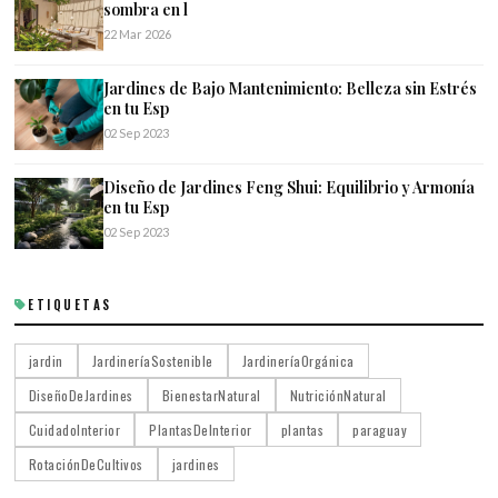
sombra en l
22 Mar 2026
Jardines de Bajo Mantenimiento: Belleza sin Estrés
en tu Esp
02 Sep 2023
Diseño de Jardines Feng Shui: Equilibrio y Armonía
en tu Esp
02 Sep 2023
ETIQUETAS
jardin
JardineríaSostenible
JardineríaOrgánica
DiseñoDeJardines
BienestarNatural
NutriciónNatural
CuidadoInterior
PlantasDeInterior
plantas
paraguay
RotaciónDeCultivos
jardines