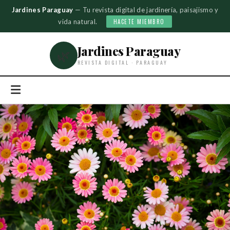
Jardines Paraguay
— Tu revista digital de jardinería, paisajismo y
vida natural.
HACETE MIEMBRO
Jardines Paraguay
🌿
REVISTA DIGITAL · PARAGUAY