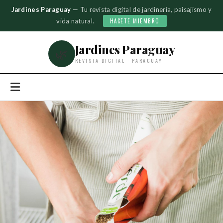
Jardines Paraguay
— Tu revista digital de jardinería, paisajismo y
vida natural.
HACETE MIEMBRO
Jardines Paraguay
🌿
REVISTA DIGITAL · PARAGUAY