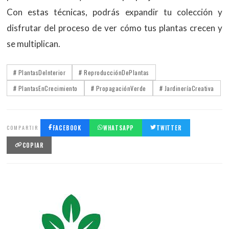
Con estas técnicas, podrás expandir tu colección y
disfrutar del proceso de ver cómo tus plantas crecen y
se multiplican.
# PlantasDeInterior
# ReproducciónDePlantas
# PlantasEnCrecimiento
# PropagaciónVerde
# JardineríaCreativa
COMPARTIR
FACEBOOK
WHATSAPP
TWITTER
COPIAR