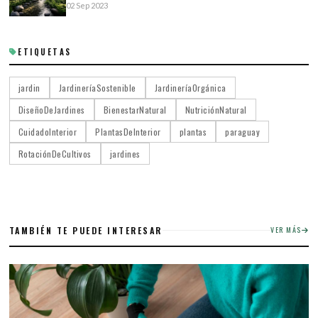
02 Sep 2023
ETIQUETAS
jardin
JardineríaSostenible
JardineríaOrgánica
DiseñoDeJardines
BienestarNatural
NutriciónNatural
CuidadoInterior
PlantasDeInterior
plantas
paraguay
RotaciónDeCultivos
jardines
TAMBIÉN TE PUEDE INTERESAR
VER MÁS