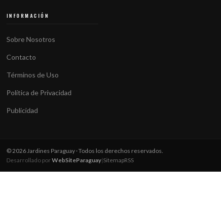
INFORMACIÓN
Sobre Nosotros
Contacto
Términos de Uso
Política de Privacidad
Publicidad
© 2026 Jardines Paraguay · Todos los derechos reservados.
Desarrollado por
WebSiteParaguay
|
Sitemap
RSS