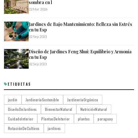
sombra en l
22 Mar 2026
Jardines de Bajo Mantenimiento: Belleza sin Estrés
en tu Esp
02 Sep 2023
Diseño de Jardines Feng Shui: Equilibrio y Armonía
en tu Esp
02 Sep 2023
ETIQUETAS
jardin
JardineríaSostenible
JardineríaOrgánica
DiseñoDeJardines
BienestarNatural
NutriciónNatural
CuidadoInterior
PlantasDeInterior
plantas
paraguay
RotaciónDeCultivos
jardines