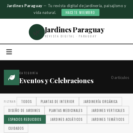
Jardines Paraguay
— Tu revista digital de jardinería, paisajismo y
vida natural.
HACETE MIEMBRO
Jardines Paraguay
🌿
REVISTA DIGITAL · PARAGUAY
CATEGORÍA
0 artículos
Eventos y Celebraciones
FILTRAR:
TODOS
PLANTAS DE INTERIOR
JARDINERÍA ORGÁNICA
DISEÑO DE JARDINES
PLANTAS MEDICINALES
JARDINES VERTICALES
ESPACIOS REDUCIDOS
JARDINES ACUÁTICOS
JARDINES TEMÁTICOS
CUIDADOS