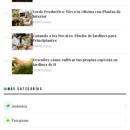
03
Verde Productivo: Eleva tu Oficina con Plantas de
Interior
14,477 vistas
04
Guiando a los Novatos: Diseño de Jardines para
Principiantes
13,905 vistas
05
Descubre cómo cultivar tus propias especias en
jardines de H
13,393 vistas
MÁS CATEGORÍAS
Jardinería
Paisajismo