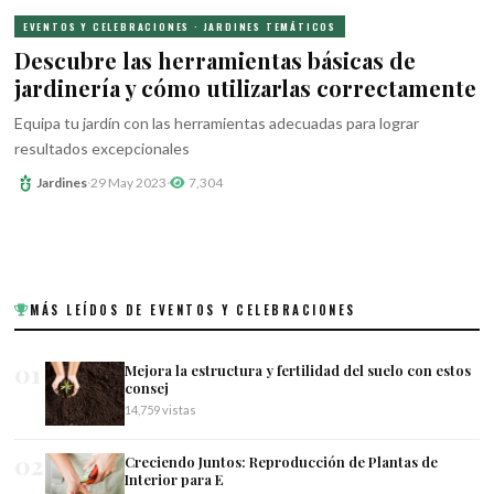
EVENTOS Y CELEBRACIONES · JARDINES TEMÁTICOS
Descubre las herramientas básicas de
jardinería y cómo utilizarlas correctamente
Equipa tu jardín con las herramientas adecuadas para lograr
resultados excepcionales
Jardines
·
29 May 2023
·
7,304
MÁS LEÍDOS DE EVENTOS Y CELEBRACIONES
01
Mejora la estructura y fertilidad del suelo con estos
consej
14,759 vistas
02
Creciendo Juntos: Reproducción de Plantas de
Interior para E