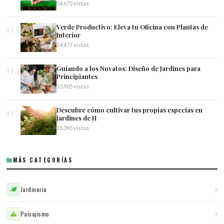
14,672 vistas
03
Verde Productivo: Eleva tu Oficina con Plantas de
Interior
14,477 vistas
04
Guiando a los Novatos: Diseño de Jardines para
Principiantes
13,905 vistas
05
Descubre cómo cultivar tus propias especias en
jardines de H
13,393 vistas
MÁS CATEGORÍAS
Jardinería
Paisajismo