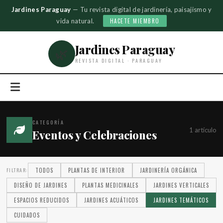
Jardines Paraguay
— Tu revista digital de jardinería, paisajismo y
vida natural.
HACETE MIEMBRO
Jardines Paraguay
🌿
REVISTA DIGITAL · PARAGUAY
CATEGORÍA
1 artículo
Eventos y Celebraciones
FILTRAR:
TODOS
PLANTAS DE INTERIOR
JARDINERÍA ORGÁNICA
DISEÑO DE JARDINES
PLANTAS MEDICINALES
JARDINES VERTICALES
ESPACIOS REDUCIDOS
JARDINES ACUÁTICOS
JARDINES TEMÁTICOS
CUIDADOS